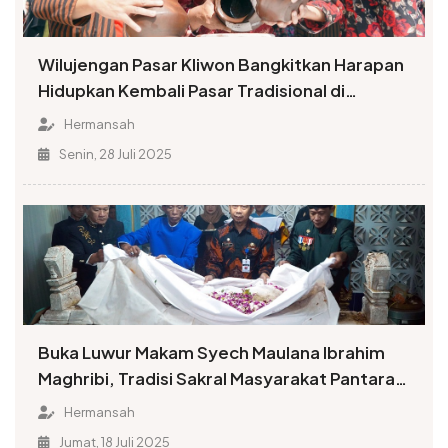
Wilujengan Pasar Kliwon Bangkitkan Harapan
Hidupkan Kembali Pasar Tradisional di
Temanggung
Hermansah
Senin, 28 Juli 2025
Buka Luwur Makam Syech Maulana Ibrahim
Maghribi, Tradisi Sakral Masyarakat Pantaran
Kembali Digelar
Hermansah
Jumat, 18 Juli 2025