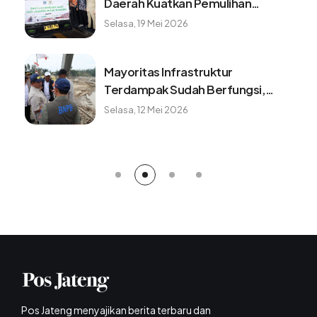
Daerah Kuatkan Pemulihan
Pascabencana Sumatera
Selasa, 19 Mei 2026
Mayoritas Infrastruktur
Terdampak Sudah Berfungsi,
Konektivitas dan Logistik
Selasa, 12 Mei 2026
Berangsur Normal
Pos Jateng menyajikan berita terbaru dan