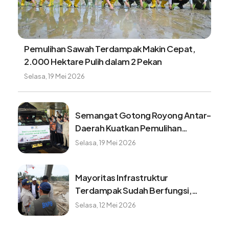
Pemulihan Sawah Terdampak Makin Cepat,
2.000 Hektare Pulih dalam 2 Pekan
Selasa, 19 Mei 2026
Semangat Gotong Royong Antar-
Daerah Kuatkan Pemulihan
Pascabencana Sumatera
Selasa, 19 Mei 2026
Mayoritas Infrastruktur
Terdampak Sudah Berfungsi,
Konektivitas dan Logistik
Selasa, 12 Mei 2026
Berangsur Normal