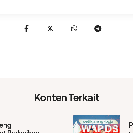
Konten Terkait
teng
P
t Perbaikan
u