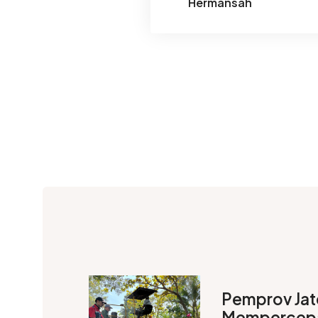
Hermansah
Pemprov Ja
Mempercepa