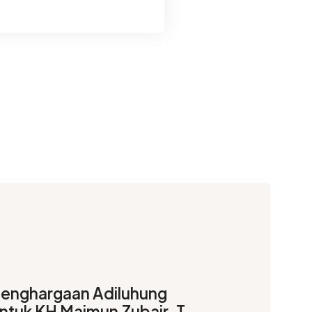
enghargaan Adiluhung
ntuk KH Maimun Zubair, Taj