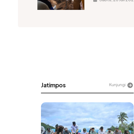
Jatimpos
njungi
Kunjungi