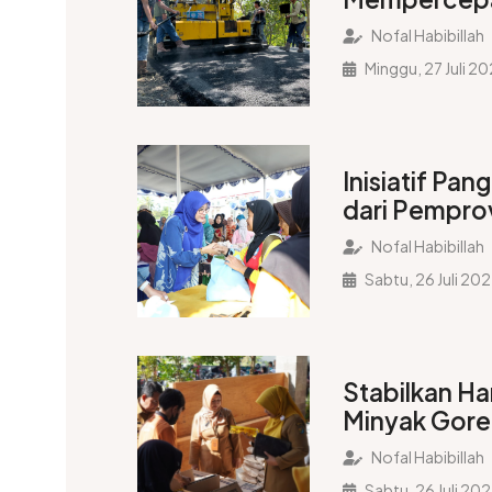
Jalan, Masya
Nofal Habibillah
Menghargai 
Minggu, 27 Juli 2
Gubernur Ah
Inisiatif Pan
dari Pempro
Kurangi Beb
Nofal Habibillah
Penduduk Bo
Sabtu, 26 Juli 20
Stabilkan Ha
Minyak Gore
Pekalongan 
Nofal Habibillah
Pangan
Sabtu, 26 Juli 20