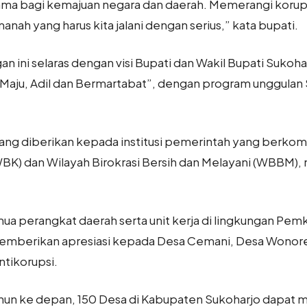
tama bagi kemajuan negara dan daerah. Memerangi koru
anah yang harus kita jalani dengan serius,” kata bupati.
ini selaras dengan visi Bupati dan Wakil Bupati Sukoh
 Maju, Adil dan Bermartabat”, dengan program unggulan 
 yang diberikan kepada institusi pemerintah yang berk
WBK) dan Wilayah Birokrasi Bersih dan Melayani (WBBM), 
ua perangkat daerah serta unit kerja di lingkungan Pe
uga memberikan apresiasi kepada Desa Cemani, Desa Won
ntikorupsi.
hun ke depan, 150 Desa di Kabupaten Sukoharjo dapat m