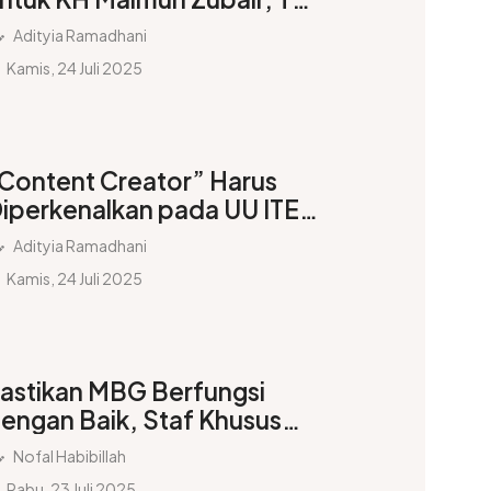
asin: Pengabdian untuk
Adityia Ramadhani
eutuhan Indonesia
Kamis, 24 Juli 2025
Content Creator” Harus
iperkenalkan pada UU ITE
an Kode Etik Jurnalistik
Adityia Ramadhani
Kamis, 24 Juli 2025
astikan MBG Berfungsi
engan Baik, Staf Khusus
residen Memeriksa Dapur
Nofal Habibillah
PPG di Demak
Rabu, 23 Juli 2025