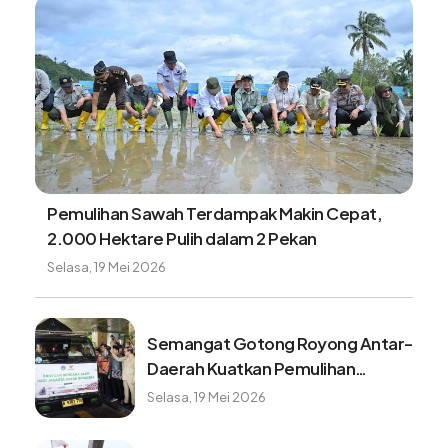
Kasatgas PRR: Lebih dari 44 ribu huntap akan
dibangun untuk penyintas bencana
Rabu, 5 Agustus 2026
Satgas PRR dorong percepatan
optimalisasi tambahan TKD Aceh
Rabu, 5 Agustus 2026