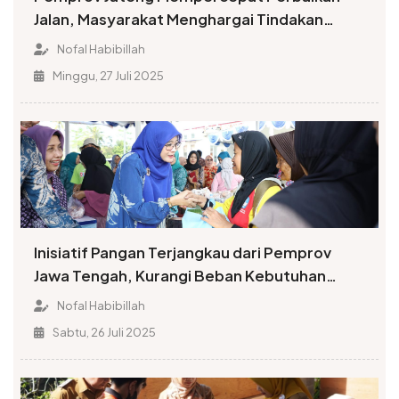
Jalan, Masyarakat Menghargai Tindakan
Gubernur Ahmad Luthfi
Nofal Habibillah
Minggu, 27 Juli 2025
Inisiatif Pangan Terjangkau dari Pemprov
Jawa Tengah, Kurangi Beban Kebutuhan
Penduduk Boyolali
Nofal Habibillah
Sabtu, 26 Juli 2025