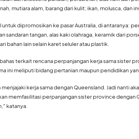
nah, mutiara alam, barang dari kulit; ikan, molusca, dan i
untuk dipromosikan ke pasar Australia, di antaranya: pe
n sandaran tangan, alas kaki olahraga, keramik dari pors
ri bahan lain selain karet seluler atau plastik.
bahas terkait rencana perpanjangan kerja sama sister p
a ini meliputi bidang pertanian maupun pendidikan yang 
n menjajaki kerja sama dengan Queensland. Jadi nanti ak
kan memfasilitasi perpanjangan sister province dengan 
," katanya.