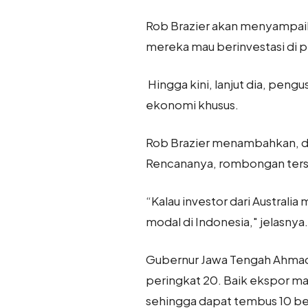
Rob Brazier akan menyampaika
mereka mau berinvestasi di pr
Hingga kini, lanjut dia, peng
ekonomi khusus.
Rob Brazier menambahkan, da
Rencananya, rombongan terse
“Kalau investor dari Austral
modal di Indonesia," jelasnya.
Gubernur Jawa Tengah Ahmad Lu
peringkat 20. Baik ekspor ma
sehingga dapat tembus 10 be