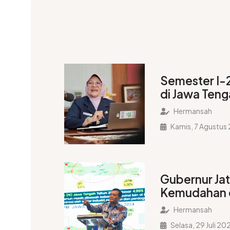
Semester I-2
di Jawa Ten
Rp45,58 Tril
Hermansah
Ribu Tenaga 
Kamis, 7 Agustus
Gubernur Jat
Kemudahan 
Investasi di
Hermansah
Selasa, 29 Juli 20