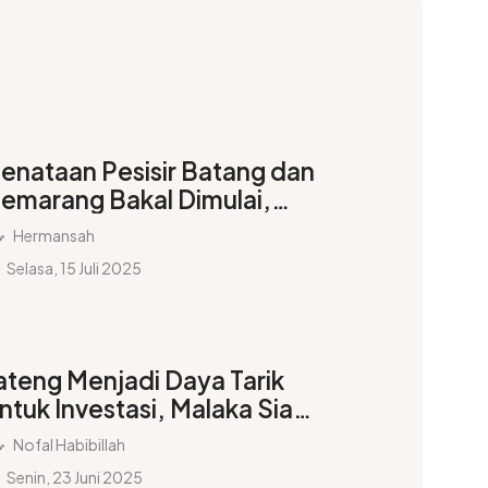
enataan Pesisir Batang dan
emarang Bakal Dimulai,
nvestasi Capai Rp114 Triliun
Hermansah
Selasa, 15 Juli 2025
ateng Menjadi Daya Tarik
ntuk Investasi, Malaka Siap
erja Sama
Nofal Habibillah
Senin, 23 Juni 2025