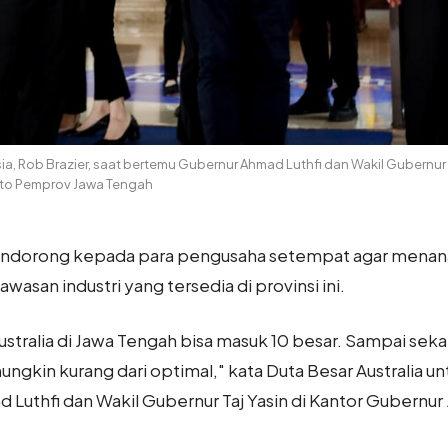
ia, Rob Brazier, saat bertemu Gubernur Ahmad Luthfi dan Wakil Gubernur 
oto Pemprov Jawa Tengah
endorong kepada para pengusaha setempat agar menana
san industri yang tersedia di provinsi ini.
ustralia di Jawa Tengah bisa masuk 10 besar. Sampai sekar
ungkin kurang dari optimal," kata Duta Besar Australia un
Luthfi dan Wakil Gubernur Taj Yasin di Kantor Gubernur 