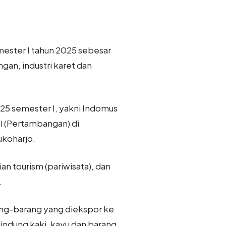
semester I tahun 2025 sebesar
gan, industri karet dan
025 semester I, yakni Indomus
al (Pertambangan) di
ukoharjo.
an tourism (pariwisata), dan
.
rang-barang yang diekspor ke
elindung kaki, kayu dan barang