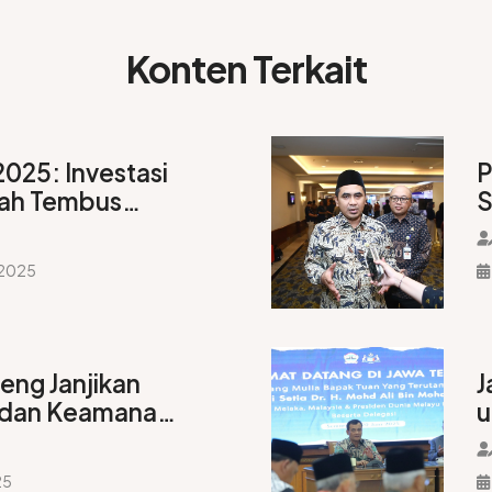
Konten Terkait
025: Investasi
P
gah Tembus
S
iun, Serap 222
I
Kerja
 2025
eng Janjikan
J
dan Keamanan
u
 CJIBF 2025
K
25