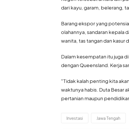
dari kayu, garam, belerang, ta
Barang ekspor yang potensial 
olahannya, sandaran kepala da
wanita, tas tangan dan kasur da
Dalam kesempatan itu juga di
dengan Queensland. Kerja sam
"Tidak kalah penting kita aka
waktunya habis. Duta Besar a
pertanian maupun pendidikan
Investasi
Jawa Tengah