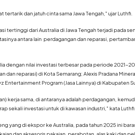
at tertarik dan jatuh cinta sama Jawa Tengah," ujar Luthfi.
asi tertinggi dari Australia di Jawa Tengah terjadi pada 
tasinya antara lain perdagangan dan reparasi, pertamban
lia dengan nilai investasi terbesar pada periode 2021-2
an dan reparasi) di Kota Semarang; Alexis Pradana Miner
z Entertainment Program (Jasa Lainnya) di Kabupaten S
akan) kerja sama, di antaranya adalah perdagangan, kemudi
ap sekali investasi untuk di kawasan industri," kata Luthfi
eng yang di ekspor ke Australia, pada tahun 2025 ini ba
akaian dan aksesoris pakaian, perabotan, alas kaki dan p