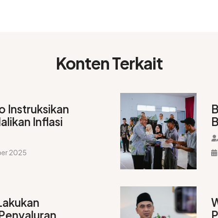
Konten Terkait
o Instruksikan
B
ikan Inflasi
B
ber 2025
Lakukan
W
Penyaluran
P