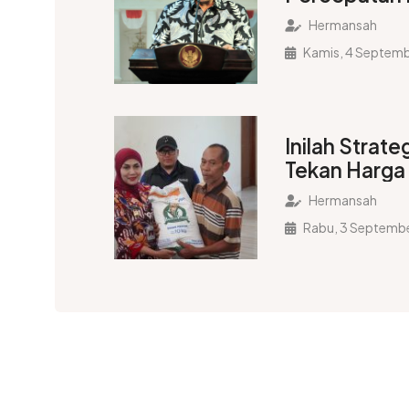
Beras SPHP
Hermansah
Kamis, 4 Septem
Inilah Strat
Tekan Harga
Hermansah
Rabu, 3 Septemb