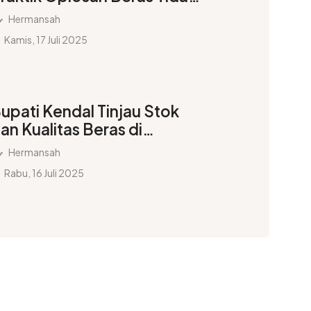
ibenarkan, Langgar Aturan,
Hermansah
an Nilai Agama
Kamis, 17 Juli 2025
upati Kendal Tinjau Stok
an Kualitas Beras di
udang Bulog Semarang
Hermansah
Rabu, 16 Juli 2025