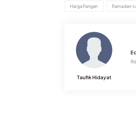
Harga Pangan
Ramadan-L
Ed
Re
Taufik Hidayat