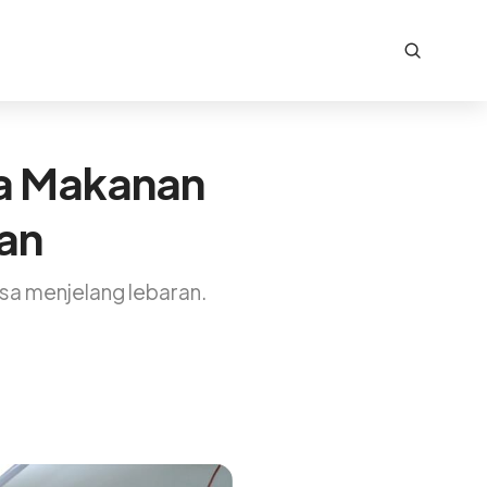
da Makanan
an
a menjelang lebaran.