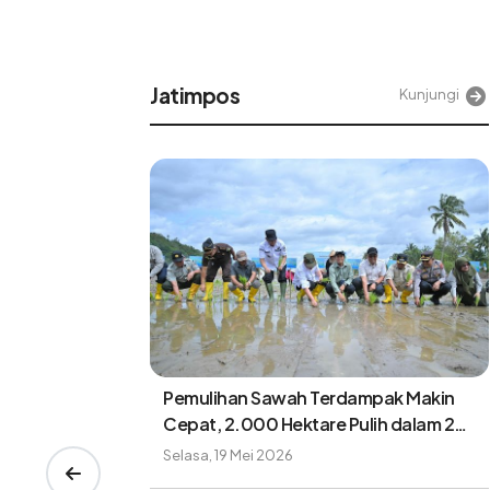
Jatimpos
njungi
Kunjungi
Makin
Pemulihan Sawah Terdampak Makin
lam 2
Cepat, 2.000 Hektare Pulih dalam 2
Pekan
Selasa, 19 Mei 2026