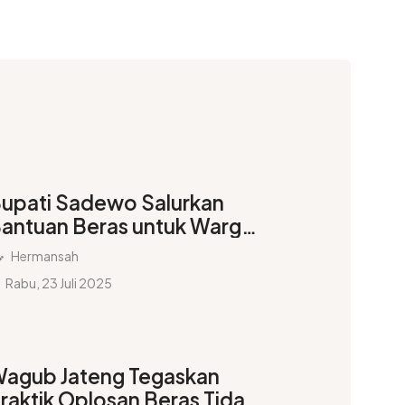
upati Sadewo Salurkan
antuan Beras untuk Warga
Banyumas
Hermansah
Rabu, 23 Juli 2025
agub Jateng Tegaskan
raktik Oplosan Beras Tidak