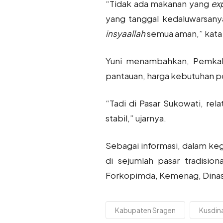
“Tidak ada makanan yang
ex
yang tanggal kedaluwarsanya 
insyaallah
semua aman,” kata Y
Yuni menambahkan, Pemkab 
pantauan, harga kebutuhan po
“Tadi di Pasar Sukowati, re
stabil,” ujarnya.
Sebagai informasi, dalam ke
di sejumlah pasar tradisio
Forkopimda, Kemenag, Dinas 
Kabupaten Sragen
Kusdin