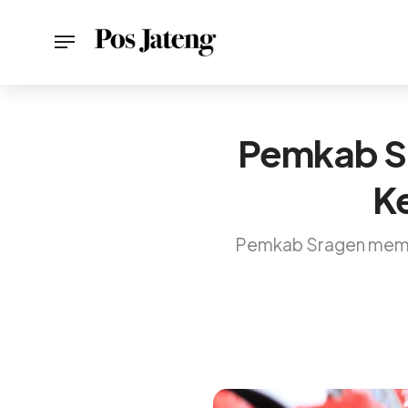
Pemkab Sr
K
Pemkab Sragen memas