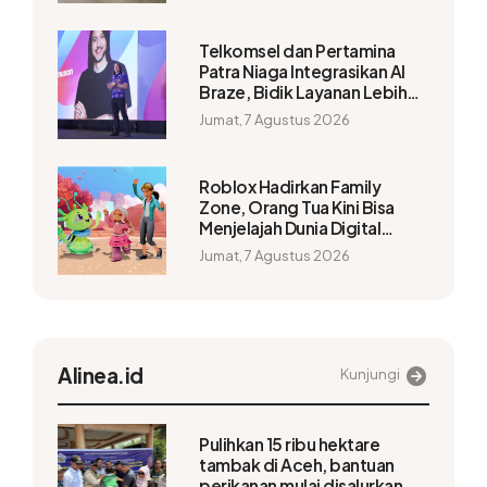
Telkomsel dan Pertamina
Patra Niaga Integrasikan AI
Braze, Bidik Layanan Lebih
Personal
Jumat, 7 Agustus 2026
Roblox Hadirkan Family
Zone, Orang Tua Kini Bisa
Menjelajah Dunia Digital
Bersama Anak
Jumat, 7 Agustus 2026
Alinea.id
Kunjungi
Pulihkan 15 ribu hektare
tambak di Aceh, bantuan
perikanan mulai disalurkan