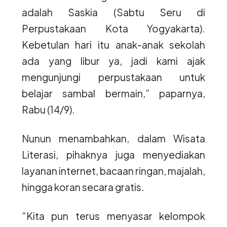
adalah Saskia (Sabtu Seru di
Perpustakaan Kota Yogyakarta).
Kebetulan hari itu anak-anak sekolah
ada yang libur ya, jadi kami ajak
mengunjungi perpustakaan untuk
belajar sambal bermain,” paparnya,
Rabu (14/9).
Nunun menambahkan, dalam Wisata
Literasi, pihaknya juga menyediakan
layanan internet, bacaan ringan, majalah,
hingga koran secara gratis.
“Kita pun terus menyasar kelompok