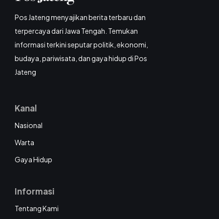
Pos Jateng menyajikan berita terbaru dan
terpercaya dari Jawa Tengah. Temukan
informasi terkini seputar politik, ekonomi,
budaya, pariwisata, dan gaya hidup di Pos
Jateng
Kanal
Nasional
Warta
Gaya Hidup
Informasi
Tentang Kami