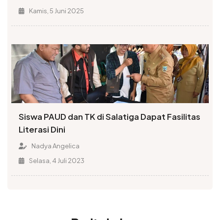
Kamis, 5 Juni 2025
Siswa PAUD dan TK di Salatiga Dapat Fasilitas
Literasi Dini
Nadya Angelica
Selasa, 4 Juli 2023