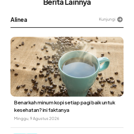
Berita Lainnya
Alinea
Kunjungi
Benarkah minum kopi setiap pagi baik untuk
kesehatan? ini faktanya
Minggu, 9 Agustus 2026