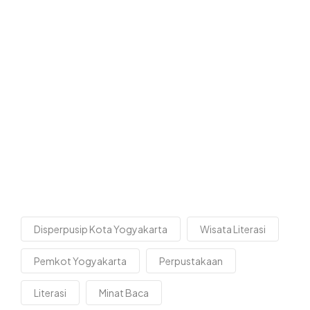
Disperpusip Kota Yogyakarta
Wisata Literasi
Pemkot Yogyakarta
Perpustakaan
Literasi
Minat Baca