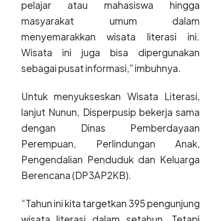
pelajar atau mahasiswa hingga
masyarakat umum dalam
menyemarakkan wisata literasi ini.
Wisata ini juga bisa dipergunakan
sebagai pusat informasi,” imbuhnya.
Untuk menyukseskan Wisata Literasi,
lanjut Nunun, Disperpusip bekerja sama
dengan Dinas Pemberdayaan
Perempuan, Perlindungan Anak,
Pengendalian Penduduk dan Keluarga
Berencana (DP3AP2KB).
“Tahun ini kita targetkan 395 pengunjung
wisata literasi dalam setahun. Tetapi