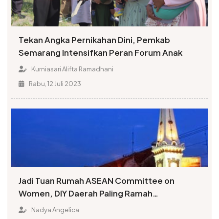
Tekan Angka Pernikahan Dini, Pemkab
Semarang Intensifkan Peran Forum Anak
Kurniasari Alifta Ramadhani
Rabu, 12 Juli 2023
Jadi Tuan Rumah ASEAN Committee on
Women, DIY Daerah Paling Ramah
Perempuan dan Layak Anak
Nadya Angelica