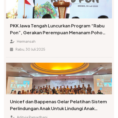
PKK Jawa Tengah Luncurkan Program “Rabu
Pon”, Gerakan Perempuan Menanam Pohon
dan Wujud Ketahanan Pangan
Hermansah
Rabu, 30 Juli 2025
Unicef dan Bappenas Gelar Pelatihan Sistem
Perlindungan Anak Untuk Lindungi Anak
Jateng
Adityia Ramadhani