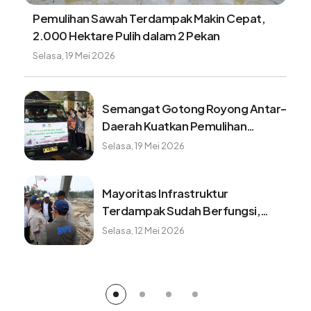
Pemulihan Sawah Terdampak Makin Cepat,
2.000 Hektare Pulih dalam 2 Pekan
Selasa, 19 Mei 2026
Semangat Gotong Royong Antar-
Daerah Kuatkan Pemulihan
Pascabencana Sumatera
Selasa, 19 Mei 2026
Mayoritas Infrastruktur
Terdampak Sudah Berfungsi,
Konektivitas dan Logistik
Selasa, 12 Mei 2026
Berangsur Normal