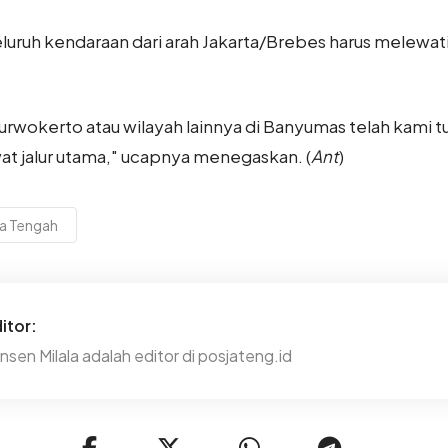
eluruh kendaraan dari arah Jakarta/Brebes harus melewat
u Purwokerto atau wilayah lainnya di Banyumas telah kami
t jalur utama," ucapnya menegaskan. (
Ant
)
a Tengah
itor:
nsen Milala adalah editor di posjateng.id