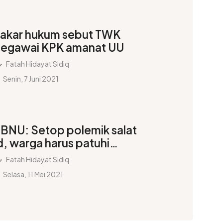
akar hukum sebut TWK
egawai KPK amanat UU
Fatah Hidayat Sidiq
Senin, 7 Juni 2021
BNU: Setop polemik salat
d, warga harus patuhi
emerintah
Fatah Hidayat Sidiq
Selasa, 11 Mei 2021