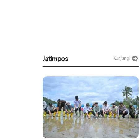
Alinea
njungi
Kunjungi