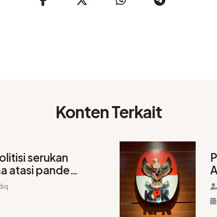
Konten Terkait
olitisi serukan
P
a atasi pandemi
A
b
diq