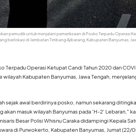
an pemudik untuk menjalani pemeriksaan di Posko Terpadu Operasi K
ng berlokasi di Jembatan Timbang Ajibarang, Kabupaten Banyumas, J
ko Terpadu Operasi Ketupat Candi Tahun 2020 dan COV
wilayah Kabupaten Banyumas, Jawa Tengah, menjelang Har
 sejak awal berdirinya posko, namun sekarang ditingkatk
g akan masuk wilayah Banyumas pada 'H-2' Lebaran," kat
saris Besar Polisi Whisnu Caraka didampingi Kepala Satua
 Siswara di Purwokerto, Kabupaten Banyumas, Jumat (22/0