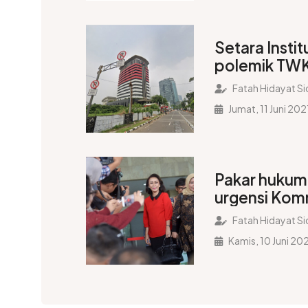
Setara Insti
polemik TW
Fatah Hidayat Si
Jumat, 11 Juni 202
Pakar hukum
urgensi Kom
TWK KPK
Fatah Hidayat Si
Kamis, 10 Juni 20