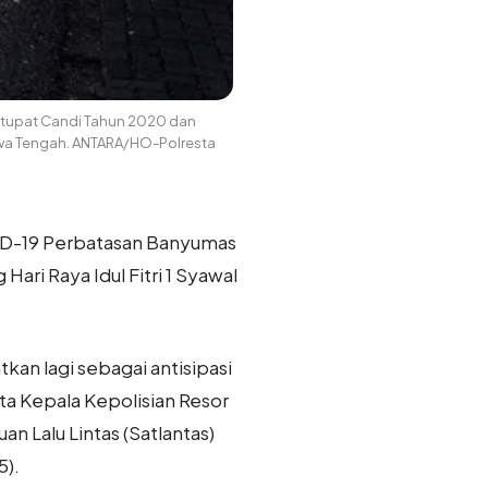
etupat Candi Tahun 2020 dan
awa Tengah. ANTARA/HO-Polresta
ID-19 Perbatasan Banyumas
i Raya Idul Fitri 1 Syawal
an lagi sebagai antisipasi
a Kepala Kepolisian Resor
n Lalu Lintas (Satlantas)
5).