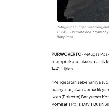
Petugas gabungan saat mengarahk
COVID-19 Perbatasan Banyumas ya
Banyumas
PURWOKERTO
-Petugas Pos
memperketat akses masuk ke 
1441 Hijriah.
"Pengetatan sebenarnya sudah
adanya lonjakan pemudik yan
Kota (Polresta) Banyumas Komi
Komisaris Polisi Davis Busin