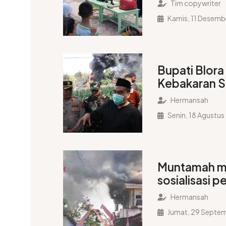
Tim copywriter
Kamis, 11 Desemb
Bupati Blora
Kebakaran S
Dukuh Gendo
Hermansah
Tewas
Senin, 18 Agustu
Muntamah m
sosialisasi p
secara ama
Hermansah
Jumat, 29 Septe