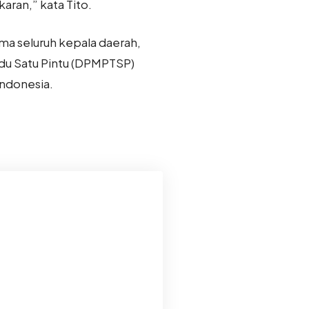
aran,” kata Tito.
ama seluruh kepala daerah,
du Satu Pintu (DPMPTSP)
Indonesia.