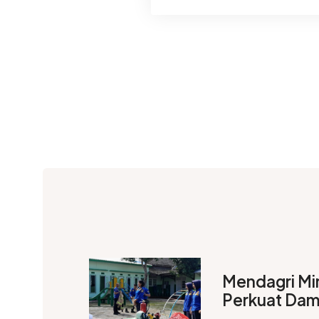
Mendagri Mi
Perkuat Dam
Jawab Besar