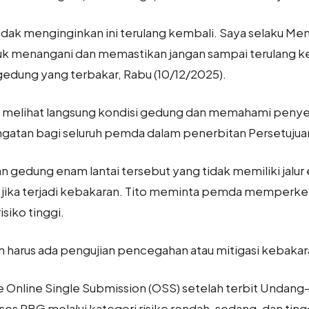
idak menginginkan ini terulang kembali. Saya selaku Me
k menangani dan memastikan jangan sampai terulang kemb
edung yang terbakar, Rabu (10/12/2025).
in melihat langsung kondisi gedung dan memahami pen
ngatan bagi seluruh pemda dalam penerbitan Persetuju
gedung enam lantai tersebut yang tidak memiliki jalur 
a jika terjadi kebakaran. Tito meminta pemda memperke
siko tinggi.
harus ada pengujian pencegahan atau mitigasi kebakara
nline Single Submission (OSS) setelah terbit Undang-
BG melalui kategori risiko rendah, sedang, dan tinggi