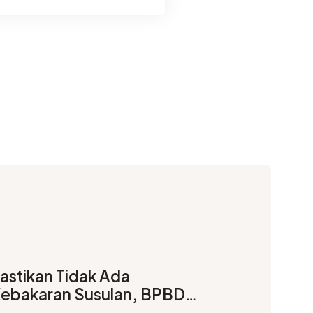
astikan Tidak Ada
ebakaran Susulan, BPBD
onosobo Pantau Gunung