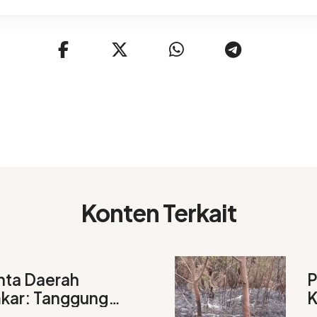
Konten Terkait
nta Daerah
P
kar: Tanggung
K
W