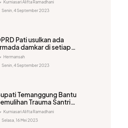
Kurniasari Alifta Ramadhani
umbing
Senin, 4 September 2023
PRD Pati usulkan ada
rmada damkar di setiap
ecamatan
Hermansah
Senin, 4 September 2023
upati Temanggung Bantu
emulihan Trauma Santri
orban Kebakaran Ponpes
Kurniasari Alifta Ramadhani
Selasa, 16 Mei 2023