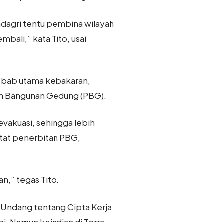
ndagri tentu pembina wilayah
ali,” kata Tito, usai
yebab utama kebakaran,
an Bangunan Gedung (PBG).
evakuasi, sehingga lebih
tat penerbitan PBG,
n,” tegas Tito.
Undang tentang Cipta Kerja
. Namun kejadian di Terra