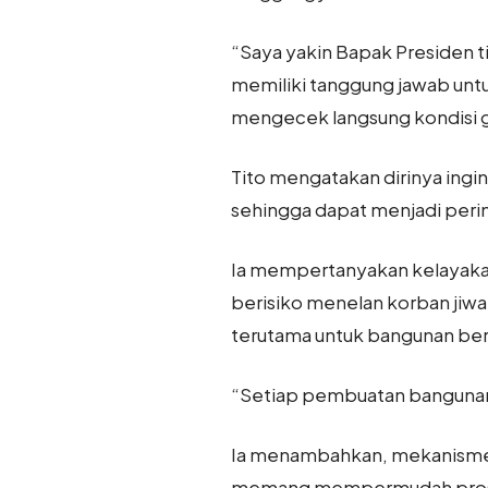
“Saya yakin Bapak Presiden t
memiliki tanggung jawab untu
mengecek langsung kondisi g
Tito mengatakan dirinya ing
sehingga dapat menjadi peri
Ia mempertanyakan kelayakan 
berisiko menelan korban jiw
terutama untuk bangunan beri
“Setiap pembuatan bangunan 
Ia menambahkan, mekanisme O
memang mempermudah proses P