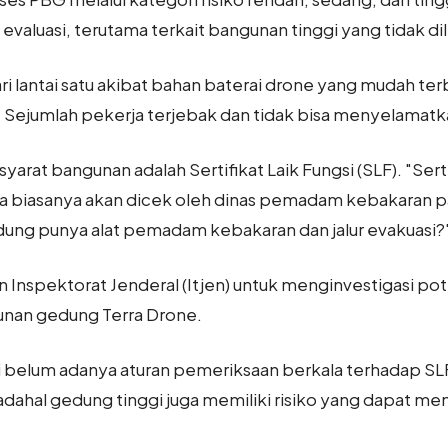
valuasi, terutama terkait bangunan tinggi yang tidak d
i lantai satu akibat bahan baterai drone yang mudah ter
ejumlah pekerja terjebak dan tidak bisa menyelamatkan
syarat bangunan adalah Sertifikat Laik Fungsi (SLF). "Ser
 biasanya akan dicek oleh dinas pemadam kebakaran pa
dung punya alat pemadam kebakaran dan jalur evakuasi?" 
nspektorat Jenderal (Itjen) untuk menginvestigasi pot
unan gedung Terra Drone.
oti belum adanya aturan pemeriksaan berkala terhadap SL
dahal gedung tinggi juga memiliki risiko yang dapat 