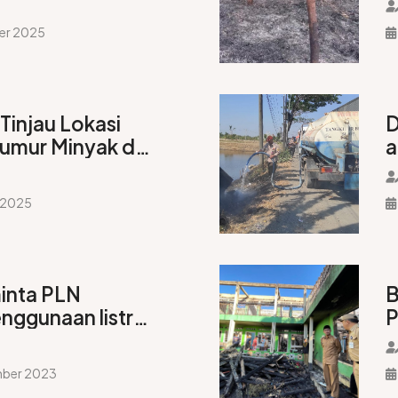
S
er 2025
 Tinjau Lokasi
D
umur Minyak di
a
no, Tiga Warga
k
s 2025
inta PLN
B
enggunaan listrik
P
n
K
mber 2023