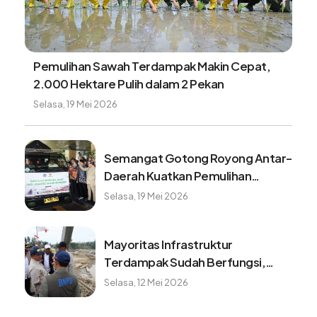
Pemulihan Sawah Terdampak Makin Cepat,
2.000 Hektare Pulih dalam 2 Pekan
Selasa, 19 Mei 2026
Semangat Gotong Royong Antar-
Daerah Kuatkan Pemulihan
Pascabencana Sumatera
Selasa, 19 Mei 2026
Mayoritas Infrastruktur
Terdampak Sudah Berfungsi,
Konektivitas dan Logistik
Selasa, 12 Mei 2026
Berangsur Normal