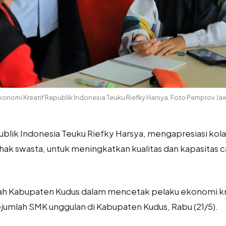
konomi Kreatif Republik Indonesia Teuku Riefky Harsya. Foto Pemprov J
blik Indonesia Teuku Riefky Harsya, mengapresiasi kol
k swasta, untuk meningkatkan kualitas dan kapasitas c
tah Kabupaten Kudus dalam mencetak pelaku ekonomi kre
ejumlah SMK unggulan di Kabupaten Kudus, Rabu (21/5).