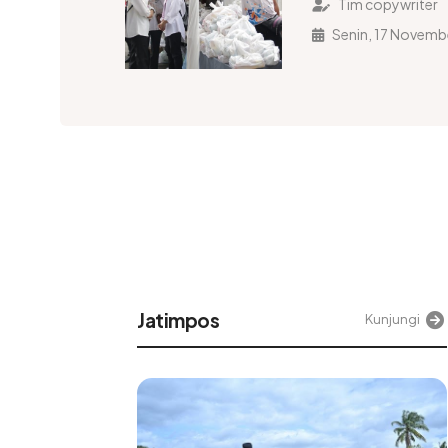
Tim copywriter
Senin, 17 Novemb
impos
Alinea
Kunjungi