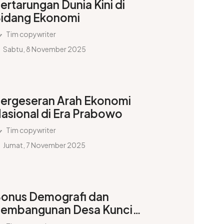
ertarungan Dunia Kini di
idang Ekonomi
Tim copywriter
Sabtu, 8 November 2025
ergeseran Arah Ekonomi
asional di Era Prabowo
Tim copywriter
Jumat, 7 November 2025
onus Demografi dan
embangunan Desa Kunci
ndonesia Melesat 2045