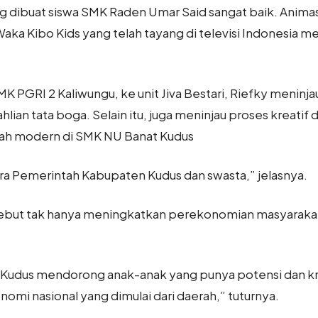
ng dibuat siswa SMK Raden Umar Said sangat baik. Anima
Waka Kibo Kids yang telah tayang di televisi Indonesia m
K PGRI 2 Kaliwungu, ke unit Jiva Bestari, Riefky meninj
lian tata boga. Selain itu, juga meninjau proses kreati
ah modern di SMK NU Banat Kudus
tara Pemerintah Kabupaten Kudus dan swasta,” jelasnya.
rsebut tak hanya meningkatkan perekonomian masyaraka
Kudus mendorong anak-anak yang punya potensi dan krea
mi nasional yang dimulai dari daerah,” tuturnya.