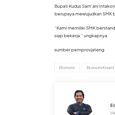
Bupati Kudus Sam’ani Intakor
berupaya mewujudkan SMK ber
“Kami memiliki SMK berstand
siap bekerja,” ungkapnya.
sumber pemprovjateng
Ekonomi
Ekonomi Kreatif
Ed
He