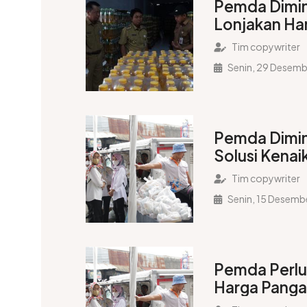
Pemda Dimi
Lonjakan Ha
Jelang 2026
Tim copywriter
Senin, 29 Desem
Pemda Dimi
Solusi Kenai
Pangan Peny
Tim copywriter
Senin, 15 Desemb
Pemda Perlu
Harga Panga
Inflasi