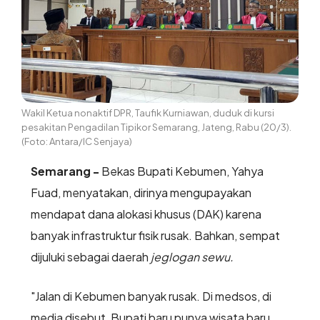
Wakil Ketua nonaktif DPR, Taufik Kurniawan, duduk di kursi
pesakitan Pengadilan Tipikor Semarang, Jateng, Rabu (20/3).
(Foto: Antara/IC Senjaya)
Semarang -
Bekas Bupati Kebumen, Yahya
Fuad, menyatakan, dirinya mengupayakan
mendapat dana alokasi khusus (DAK) karena
banyak infrastruktur fisik rusak. Bahkan, sempat
dijuluki sebagai daerah
jeglogan sewu.
"Jalan di Kebumen banyak rusak. Di medsos, di
media disebut, Bupati baru punya wisata baru.