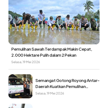
Pemulihan Sawah Terdampak Makin Cepat,
2.000 Hektare Pulih dalam 2 Pekan
Selasa, 19 Mei 2026
Semangat Gotong Royong Antar-
Daerah Kuatkan Pemulihan
Pascabencana Sumatera
Selasa, 19 Mei 2026