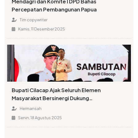
Mendagri dan Komite I DPD Bahas
Percepatan Pembangunan Papua
Tim copywriter
Kamis, 11 Desember 2025
Bupati Cilacap Ajak Seluruh Elemen
Masyarakat Bersinergi Dukung
Pembangunan Daerah
Hermansah
Senin, 18 Agustus 2025