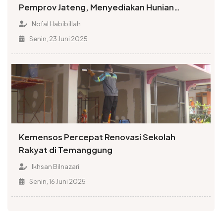
Pemprov Jateng, Menyediakan Hunian
Terjangkau dan Memadai
Nofal Habibillah
Senin, 23 Juni 2025
Kemensos Percepat Renovasi Sekolah
Rakyat di Temanggung
Ikhsan Bilnazari
Senin, 16 Juni 2025