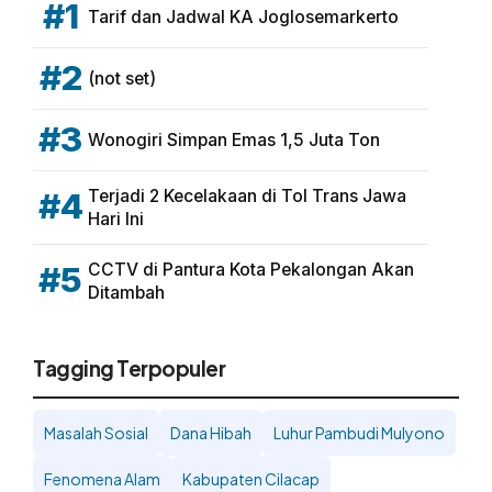
#1
Tarif dan Jadwal KA Joglosemarkerto
#2
(not set)
#3
Wonogiri Simpan Emas 1,5 Juta Ton
Terjadi 2 Kecelakaan di Tol Trans Jawa
#4
Hari Ini
CCTV di Pantura Kota Pekalongan Akan
#5
Ditambah
Tagging Terpopuler
Masalah Sosial
Dana Hibah
Luhur Pambudi Mulyono
Fenomena Alam
Kabupaten Cilacap