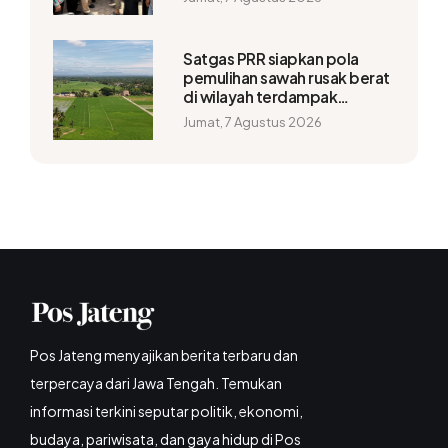
Satgas PRR siapkan pola
pemulihan sawah rusak berat
di wilayah terdampak
bencana
Jumat, 7 Agustus 2026
Pos Jateng menyajikan berita terbaru dan
terpercaya dari Jawa Tengah. Temukan
informasi terkini seputar politik, ekonomi,
budaya, pariwisata, dan gaya hidup di Pos