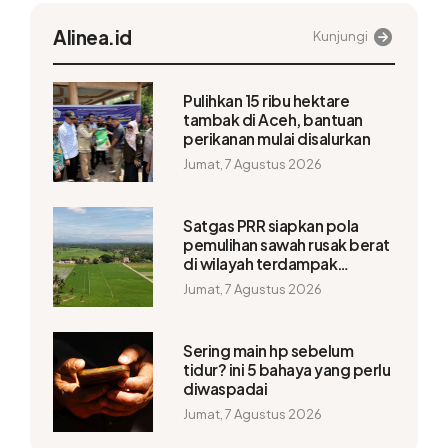
Alinea.id
Kunjungi
Pulihkan 15 ribu hektare
tambak di Aceh, bantuan
perikanan mulai disalurkan
Jumat, 7 Agustus 2026
Satgas PRR siapkan pola
pemulihan sawah rusak berat
di wilayah terdampak
bencana
Jumat, 7 Agustus 2026
Sering main hp sebelum
tidur? ini 5 bahaya yang perlu
diwaspadai
Jumat, 7 Agustus 2026