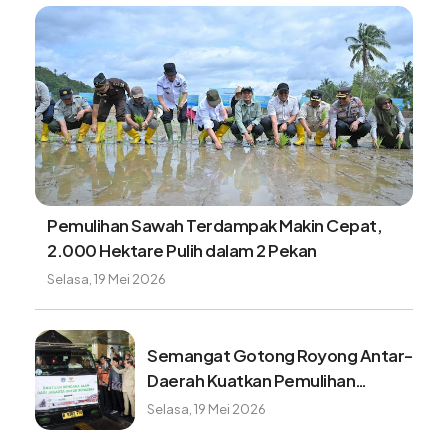
Pemulihan Sawah Terdampak Makin Cepat,
2.000 Hektare Pulih dalam 2 Pekan
Selasa, 19 Mei 2026
Semangat Gotong Royong Antar-
Daerah Kuatkan Pemulihan
Pascabencana Sumatera
Selasa, 19 Mei 2026