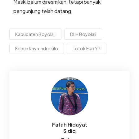
Meski belum diresmikan, tetapi banyak
pengunjung telah datang.
Kabupaten Boyolali
DLH Boyolali
Kebun Raya Indrokilo
Totok Eko YP
Fatah Hidayat
Sidiq