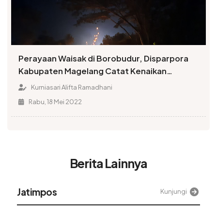
Perayaan Waisak di Borobudur, Disparpora
Kabupaten Magelang Catat Kenaikan
Pergerakan Ekonomi dan Wisata
Kurniasari Alifta Ramadhani
Rabu, 18 Mei 2022
Berita Lainnya
Jatimpos
Kunjungi