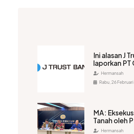
Ini alasan J T
laporkan PT
polisi
Hermansah
Rabu, 26 Februar
MA: Eksekus
Tanah oleh 
Sudah Benar
Hermansah