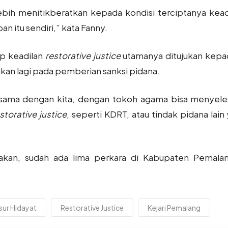
i lebih menitikberatkan kepada kondisi terciptanya ke
n itu sendiri,” kata Fanny.
p keadilan
restorative justice
utamanya ditujukan kepa
kan lagi pada pemberian sanksi pidana.
sama dengan kita, dengan tokoh agama bisa menyeles
storative justice
, seperti KDRT, atau tindak pidana lai
akan, sudah ada lima perkara di Kabupaten Pemalan
ur Hidayat
Restorative Justice
Kejari Pemalang