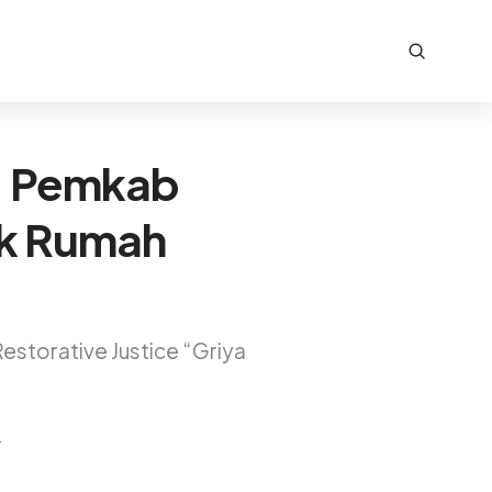
, Pemkab
uk Rumah
torative Justice “Griya
2