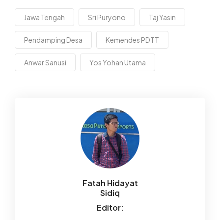
Jawa Tengah
Sri Puryono
Taj Yasin
Pendamping Desa
Kemendes PDTT
Anwar Sanusi
Yos Yohan Utama
Fatah Hidayat
Sidiq
Editor: