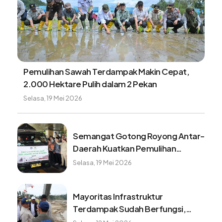
Pemulihan Sawah Terdampak Makin Cepat,
2.000 Hektare Pulih dalam 2 Pekan
Selasa, 19 Mei 2026
Semangat Gotong Royong Antar-
Daerah Kuatkan Pemulihan
Pascabencana Sumatera
Selasa, 19 Mei 2026
Mayoritas Infrastruktur
Terdampak Sudah Berfungsi,
Konektivitas dan Logistik