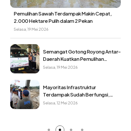
Pemulihan Sawah Terdampak Makin Cepat,
2.000 Hektare Pulih dalam 2 Pekan
Selasa, 19 Mei 2026
Semangat Gotong Royong Antar-
Daerah Kuatkan Pemulihan
Pascabencana Sumatera
Selasa, 19 Mei 2026
Mayoritas Infrastruktur
Terdampak Sudah Berfungsi,
Konektivitas dan Logistik
Selasa, 12 Mei 2026
Berangsur Normal