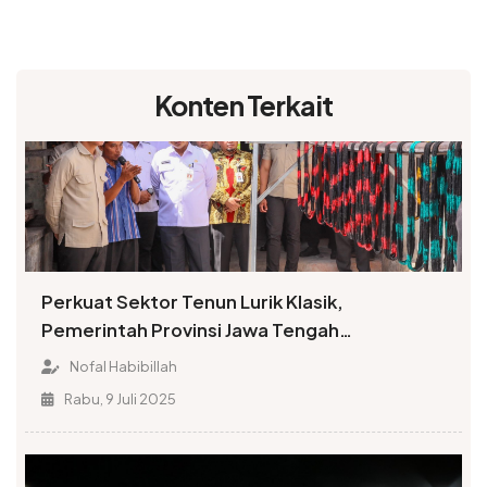
Konten Terkait
Perkuat Sektor Tenun Lurik Klasik,
Pemerintah Provinsi Jawa Tengah
Mendorong Proses Regenerasi
Nofal Habibillah
Rabu, 9 Juli 2025