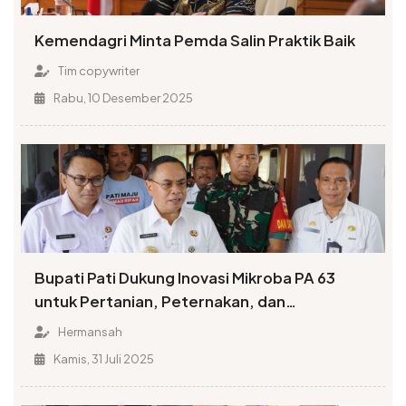
Kemendagri Minta Pemda Salin Praktik Baik
Tim copywriter
Rabu, 10 Desember 2025
Bupati Pati Dukung Inovasi Mikroba PA 63
untuk Pertanian, Peternakan, dan
Pengolahan Limbah
Hermansah
Kamis, 31 Juli 2025