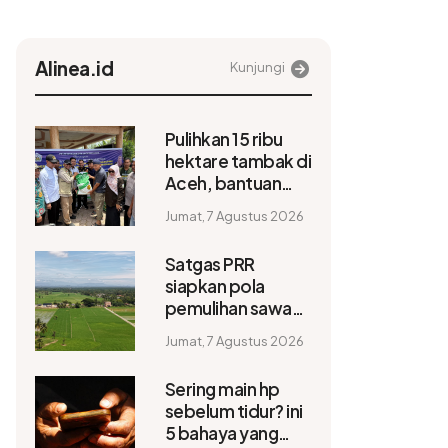
Alinea.id
Kunjungi
Pulihkan 15 ribu
hektare tambak di
Aceh, bantuan
perikanan mulai
Jumat, 7 Agustus 2026
disalurkan
Satgas PRR
siapkan pola
pemulihan sawah
rusak berat di
Jumat, 7 Agustus 2026
wilayah
terdampak
Sering main hp
bencana
sebelum tidur? ini
5 bahaya yang