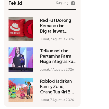
Tek.id
Kunjungi
Red Hat Dorong
Kemandirian
Digital lewat
Sovereign Cloud
Jumat, 7 Agustus 2026
dan Private AI
Telkomsel dan
Pertamina Patra
Niaga Integrasikan
AI Braze, Bidik
Jumat, 7 Agustus 2026
Layanan Lebih
Personal
Roblox Hadirkan
Family Zone,
Orang Tua Kini Bisa
Menjelajah Dunia
Jumat, 7 Agustus 2026
Digital Bersama
Anak