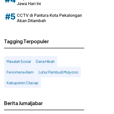
Jawa Hari Ini
#5
CCTV di Pantura Kota Pekalongan
Akan Ditambah
Tagging Terpopuler
Masalah Sosial
Dana Hibah
Fenomena Alam
Luhur Pambudi Mulyono
Kabupaten Cilacap
Berita Jurnaljabar