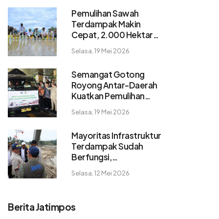
Pemulihan Sawah
Terdampak Makin
Cepat, 2.000 Hektare
Pulih dalam 2 Pekan
Selasa, 19 Mei 2026
Semangat Gotong
Royong Antar-Daerah
Kuatkan Pemulihan
Pascabencana
Selasa, 19 Mei 2026
Sumatera
Mayoritas Infrastruktur
Terdampak Sudah
Berfungsi,
Konektivitas dan
Selasa, 12 Mei 2026
Logistik Berangsur
Normal
Berita Jatimpos