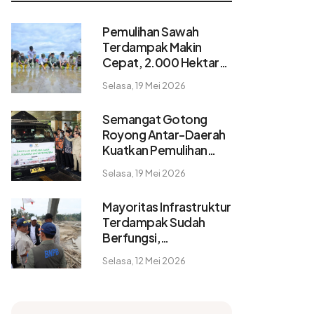
Pemulihan Sawah
Terdampak Makin
Cepat, 2.000 Hektare
Pulih dalam 2 Pekan
Selasa, 19 Mei 2026
Semangat Gotong
Royong Antar-Daerah
Kuatkan Pemulihan
Pascabencana
Selasa, 19 Mei 2026
Sumatera
Mayoritas Infrastruktur
Terdampak Sudah
Berfungsi,
Konektivitas dan
Selasa, 12 Mei 2026
Logistik Berangsur
Normal