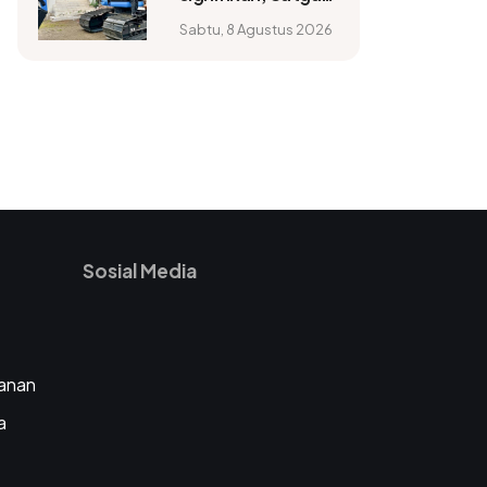
PRR dorong
Sabtu, 8 Agustus 2026
pemulihan
bergerak lebih
cepat
Sosial Media
anan
a