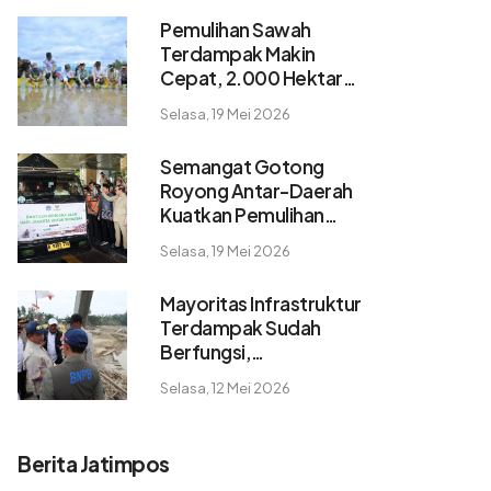
Pemulihan Sawah
Terdampak Makin
Cepat, 2.000 Hektare
Pulih dalam 2 Pekan
Selasa, 19 Mei 2026
Semangat Gotong
Royong Antar-Daerah
Kuatkan Pemulihan
Pascabencana
Selasa, 19 Mei 2026
Sumatera
Mayoritas Infrastruktur
Terdampak Sudah
Berfungsi,
Konektivitas dan
Selasa, 12 Mei 2026
Logistik Berangsur
Normal
Berita Jatimpos