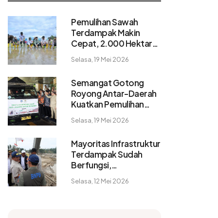
Pemulihan Sawah
Terdampak Makin
Cepat, 2.000 Hektare
Pulih dalam 2 Pekan
Selasa, 19 Mei 2026
Semangat Gotong
Royong Antar-Daerah
Kuatkan Pemulihan
Pascabencana
Selasa, 19 Mei 2026
Sumatera
Mayoritas Infrastruktur
Terdampak Sudah
Berfungsi,
Konektivitas dan
Selasa, 12 Mei 2026
Logistik Berangsur
Normal