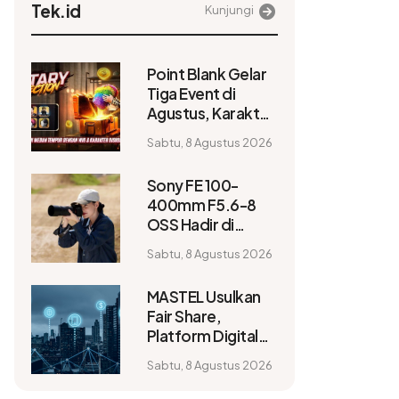
Tek.id
Kunjungi
Point Blank Gelar
Tiga Event di
Agustus, Karakter
Didiskon hingga
Sabtu, 8 Agustus 2026
60 Persen
Sony FE 100-
400mm F5.6-8
OSS Hadir di
Indonesia, Bobot
Sabtu, 8 Agustus 2026
654 Gram dan
Bisa Capai
MASTEL Usulkan
1.200mm
Fair Share,
Platform Digital
Global Diminta
Sabtu, 8 Agustus 2026
Ikut Bangun
Infrastruktur