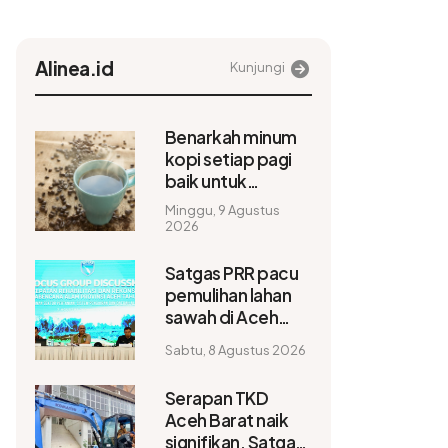
Alinea.id
Kunjungi
Benarkah minum
kopi setiap pagi
baik untuk
kesehatan? ini
Minggu, 9 Agustus
faktanya
2026
Satgas PRR pacu
pemulihan lahan
sawah di Aceh
jelang musim
Sabtu, 8 Agustus 2026
tanam baru
Serapan TKD
Aceh Barat naik
signifikan, Satgas