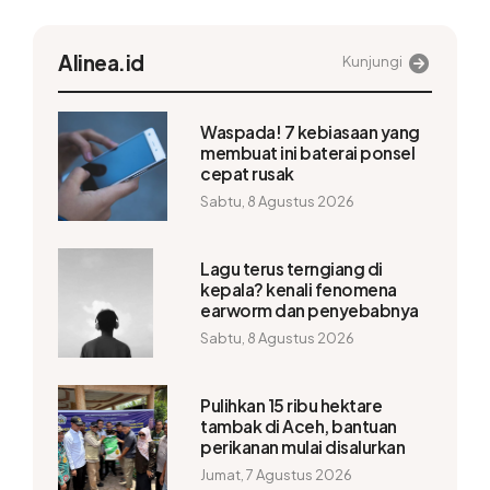
Alinea.id
Kunjungi
Waspada! 7 kebiasaan yang
membuat ini baterai ponsel
cepat rusak
Sabtu, 8 Agustus 2026
Lagu terus terngiang di
kepala? kenali fenomena
earworm dan penyebabnya
Sabtu, 8 Agustus 2026
Pulihkan 15 ribu hektare
tambak di Aceh, bantuan
perikanan mulai disalurkan
Jumat, 7 Agustus 2026