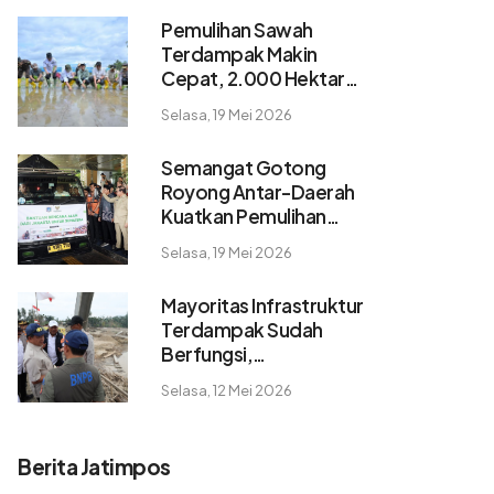
Pemulihan Sawah
Terdampak Makin
Cepat, 2.000 Hektare
Pulih dalam 2 Pekan
Selasa, 19 Mei 2026
Semangat Gotong
Royong Antar-Daerah
Kuatkan Pemulihan
Pascabencana
Selasa, 19 Mei 2026
Sumatera
Mayoritas Infrastruktur
Terdampak Sudah
Berfungsi,
Konektivitas dan
Selasa, 12 Mei 2026
Logistik Berangsur
Normal
Berita Jatimpos