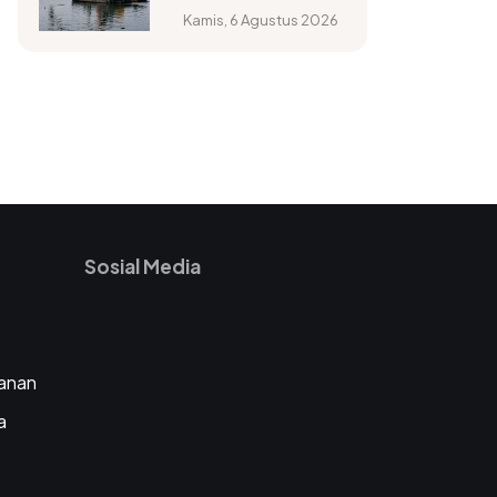
realisasi TKD dan
Kamis, 6 Agustus 2026
program K/L
Sosial Media
anan
a