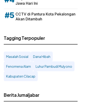
Jawa Hari Ini
#5
CCTV di Pantura Kota Pekalongan
Akan Ditambah
Tagging Terpopuler
Masalah Sosial
Dana Hibah
Fenomena Alam
Luhur Pambudi Mulyono
Kabupaten Cilacap
Berita Jurnaljabar