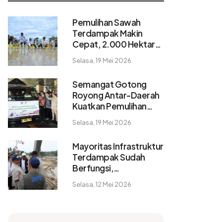
Pemulihan Sawah
Terdampak Makin
Cepat, 2.000 Hektare
Pulih dalam 2 Pekan
Selasa, 19 Mei 2026
Semangat Gotong
Royong Antar-Daerah
Kuatkan Pemulihan
Pascabencana
Selasa, 19 Mei 2026
Sumatera
Mayoritas Infrastruktur
Terdampak Sudah
Berfungsi,
Konektivitas dan
Selasa, 12 Mei 2026
Logistik Berangsur
Normal