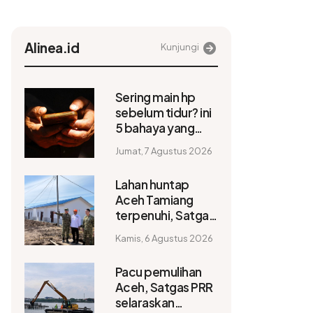
Alinea.id
Kunjungi
Sering main hp
sebelum tidur? ini
5 bahaya yang
perlu diwaspadai
Jumat, 7 Agustus 2026
Lahan huntap
Aceh Tamiang
terpenuhi, Satgas
PRR pacu
Kamis, 6 Agustus 2026
penyelesaian
fasilitas
Pacu pemulihan
pendukung
Aceh, Satgas PRR
selaraskan