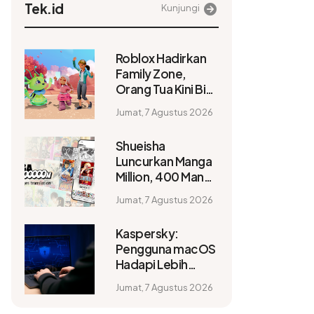
Tek.id
Kunjungi
Roblox Hadirkan
Family Zone,
Orang Tua Kini Bisa
Menjelajah Dunia
Jumat, 7 Agustus 2026
Digital Bersama
Anak
Shueisha
Luncurkan Manga
Million, 400 Manga
Bisa Dibaca Gratis
Jumat, 7 Agustus 2026
dalam 100 Bahasa
Kaspersky:
Pengguna macOS
Hadapi Lebih
Banyak Insiden
Jumat, 7 Agustus 2026
Siber daripada
Windows