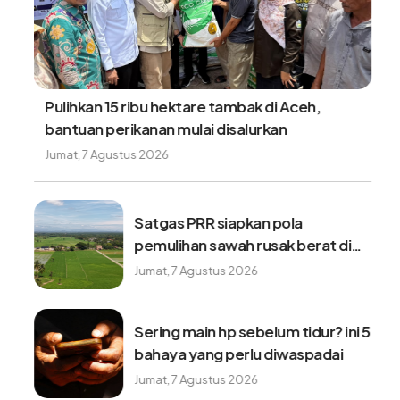
Pulihkan 15 ribu hektare tambak di Aceh,
bantuan perikanan mulai disalurkan
Jumat, 7 Agustus 2026
Satgas PRR siapkan pola
pemulihan sawah rusak berat di
wilayah terdampak bencana
Jumat, 7 Agustus 2026
Sering main hp sebelum tidur? ini 5
bahaya yang perlu diwaspadai
Jumat, 7 Agustus 2026