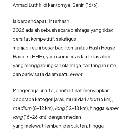
Ahmad Luthfi, di kantornya, Senin (16/6).
Ia berpendapat, Interhash
2026 adalah sebuah acara olahraga yang tidak
bersifat kompetitif, sekaligus
menjadi reuni besar bagi komunitas Hash House
Harriers (HHH), yaitu komunitas lari lintas alam
yang menggabungkan olahraga, tantangan rute,
dan pariwisata dalam satu
event.
Mengenai jalur rute, panitia telah menyiapkan
beberapa kategori jarak, mulai dari
short
(6 km),
medium
(8-12 km),
long
(12-18 km), hingga
super
long
(16-26 km), dengan medan
yang melewati lembah, perbukitan, hingga