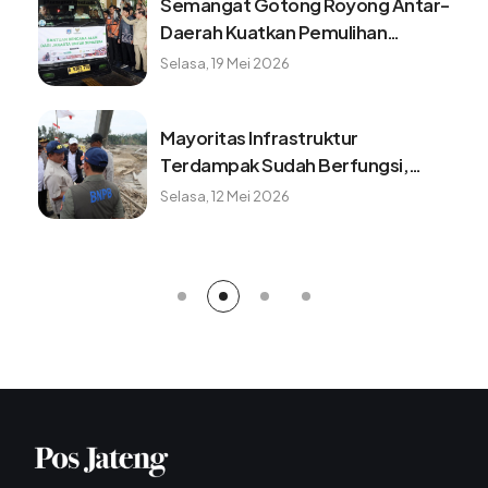
Semangat Gotong Royong Antar-
Daerah Kuatkan Pemulihan
Pascabencana Sumatera
Selasa, 19 Mei 2026
Mayoritas Infrastruktur
Terdampak Sudah Berfungsi,
Konektivitas dan Logistik
Selasa, 12 Mei 2026
Berangsur Normal