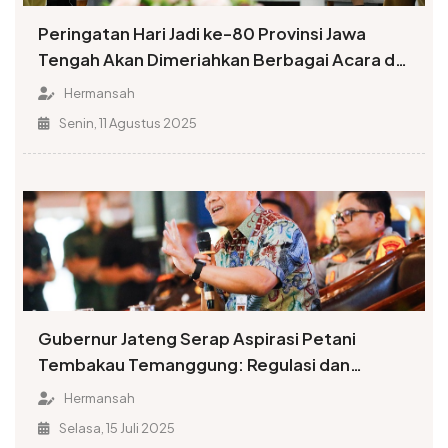
Peringatan Hari Jadi ke-80 Provinsi Jawa
Tengah Akan Dimeriahkan Berbagai Acara di
Tiga Kabupaten/Kota
Hermansah
Senin, 11 Agustus 2025
Gubernur Jateng Serap Aspirasi Petani
Tembakau Temanggung: Regulasi dan
Serapan Industri Jadi Sorotan
Hermansah
Selasa, 15 Juli 2025