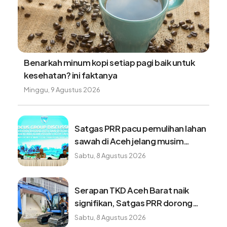
Benarkah minum kopi setiap pagi baik untuk
kesehatan? ini faktanya
Minggu, 9 Agustus 2026
Satgas PRR pacu pemulihan lahan
sawah di Aceh jelang musim
tanam baru
Sabtu, 8 Agustus 2026
Serapan TKD Aceh Barat naik
signifikan, Satgas PRR dorong
pemulihan bergerak lebih cepat
Sabtu, 8 Agustus 2026