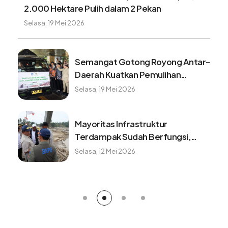
2.000 Hektare Pulih dalam 2 Pekan
Selasa, 19 Mei 2026
Semangat Gotong Royong Antar-
Daerah Kuatkan Pemulihan
Pascabencana Sumatera
Selasa, 19 Mei 2026
Mayoritas Infrastruktur
Terdampak Sudah Berfungsi,
Konektivitas dan Logistik
Selasa, 12 Mei 2026
Berangsur Normal