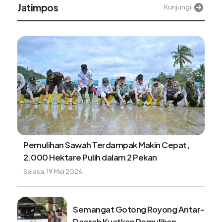
Alinea
Kunjungi
Tangki BBM Hampir Kosong Bisa Merusak
Kendaran, Benarkah?
Minggu, 9 Agustus 2026
Benarkah minum kopi setiap pagi
baik untuk kesehatan? ini faktanya