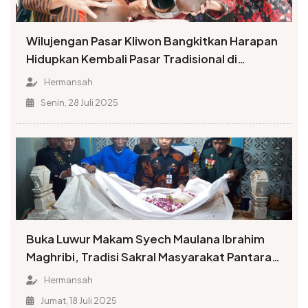
Wilujengan Pasar Kliwon Bangkitkan Harapan
Hidupkan Kembali Pasar Tradisional di
Temanggung
Hermansah
Senin, 28 Juli 2025
Buka Luwur Makam Syech Maulana Ibrahim
Maghribi, Tradisi Sakral Masyarakat Pantaran
Kembali Digelar
Hermansah
Jumat, 18 Juli 2025