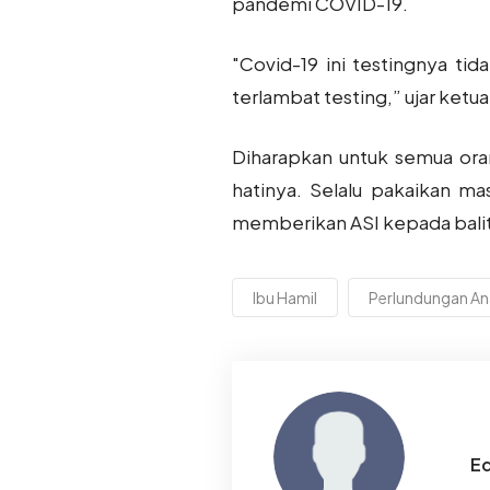
pandemi COVID-19.
"Covid-19 ini testingnya tid
terlambat testing,” ujar ketu
Diharapkan untuk semua ora
hatinya. Selalu pakaikan ma
memberikan ASI kepada balit
Ibu Hamil
Perlundungan A
Ed