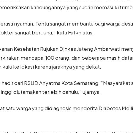
emeriksakan kandungannya yang sudah memasuki trimes
 merasa nyaman. Tentu sangat membantu bagi warga desa
okter sangat berguna,” kata Fatkhiatus.
yanan Kesehatan Rujukan Dinkes Jateng Ambarwati men
rkirakan mencapai 100 orang, dan beberapa masih dat
 kaki ke lokasi karena jaraknya yang dekat.
ng hadir dari RSUD Ahyatma Kota Semarang. “Masyarakat s
inggi diutamakan terlebih dahulu,” ujarnya.
t satu warga yang didiagnosis menderita Diabetes Mellit