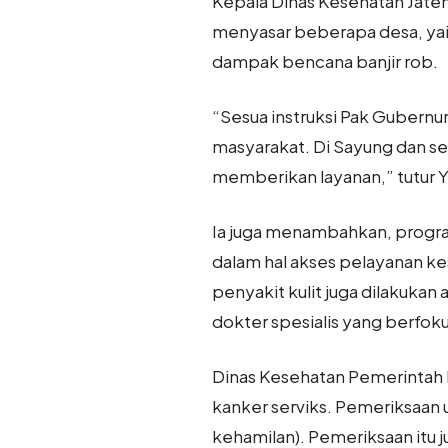
Kepala Dinas Kesehatan Jaten
menyasar beberapa desa, yai
dampak bencana banjir rob.
“Sesua instruksi Pak Gubern
masyarakat. Di Sayung dan sek
memberikan layanan,” tutur Y
Ia juga menambahkan, progra
dalam hal akses pelayanan kes
penyakit kulit juga dilakukan
dokter spesialis yang berfoku
Dinas Kesehatan Pemerintah P
kanker serviks. Pemeriksaan 
kehamilan). Pemeriksaan itu 