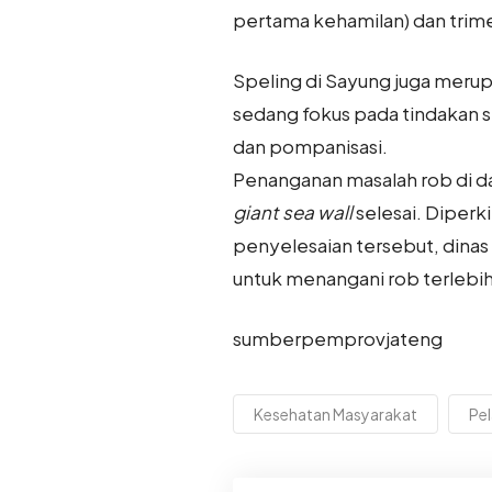
pertama kehamilan) dan trimes
Speling di Sayung juga merup
sedang fokus pada tindakan s
dan pompanisasi.
Penanganan masalah rob di d
giant sea wall
selesai. Diperk
penyelesaian tersebut, dinas
untuk menangani rob terlebih
sumberpemprovjateng
Kesehatan Masyarakat
Pe