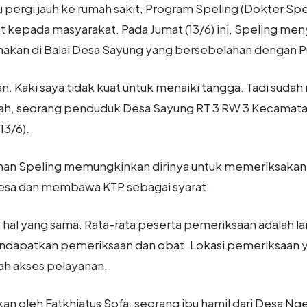
 pergi jauh ke rumah sakit, Program Speling (Dokter Spe
t kepada masyarakat. Pada Jumat (13/6) ini, Speling me
nakan di Balai Desa Sayung yang bersebelahan dengan
n. Kaki saya tidak kuat untuk menaiki tangga. Tadi su
ohah, seorang penduduk Desa Sayung RT 3 RW 3 Kecama
13/6).
anan Speling memungkinkan dirinya untuk memeriksakan 
 desa dan membawa KTP sebagai syarat.
 hal yang sama. Rata-rata peserta pemeriksaan adalah l
endapatkan pemeriksaan dan obat. Lokasi pemeriksaan
h akses pelayanan.
an oleh Fatkhiatus Sofa, seorang ibu hamil dari Desa N