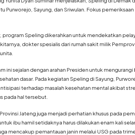
g Yunita Dyah Suminar menjelaskan, Speling di Demak d
tu Purworejo, Sayung, dan Sriwulan. Fokus pemeriksaan
ur, program Speling dikerahkan untuk mendekatkan pel
itarnya, dokter spesialis dari rumah sakit milik Pemprov
unita.
m ini sejalan dengan arahan Presiden untuk mengurangi
ehatan dasar. Pada kegiatan Speling di Sayung, Purworej
 antisipasi terhadap masalah kesehatan mental akibat stre
s pada hal tersebut.
rovinsi Jateng juga menjadi perhatian khusus pada peme
untuk ibu hamil setidaknya harus dilakukan enam kali sel
juga mencakup pemantauan janin melalui USG pada trime