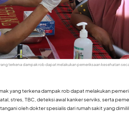
ang terkena dampak rob dapat melakukan pemeriksaan kesehatan secar
mak yang terkena dampak rob dapat melakukan pemeri
-gatal, stres, TBC, deteksi awal kanker serviks, serta pe
angani oleh dokter spesialis dari rumah sakit yang dimili