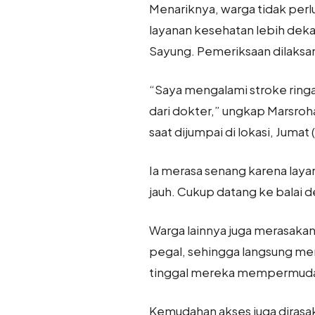
Menariknya, warga tidak perlu
layanan kesehatan lebih deka
Sayung. Pemeriksaan dilaksa
“Saya mengalami stroke ringa
dari dokter,” ungkap Marsr
saat dijumpai di lokasi, Jumat (
Ia merasa senang karena lay
jauh. Cukup datang ke balai
Warga lainnya juga merasakan
pegal, sehingga langsung m
tinggal mereka mempermuda
Kemudahan akses juga dirasak