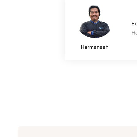
Ed
He
Hermansah