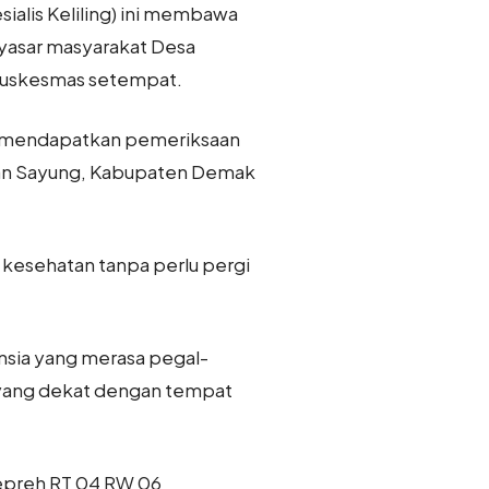
sialis Keliling) ini membawa
nyasar masyarakat Desa
 Puskesmas setempat.
dah mendapatkan pemeriksaan
tan Sayung, Kabupaten Demak
kesehatan tanpa perlu pergi
ansia yang merasa pegal-
 yang dekat dengan tempat
gepreh RT 04 RW 06