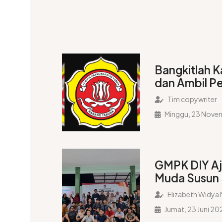
Bangkitlah K
dan Ambil Pe
Tim copywriter
Minggu, 23 Nove
GMPK DIY Aj
Muda Susun 
Wujudkan In
Elizabeth Widya 
2045
Jumat, 23 Juni 20