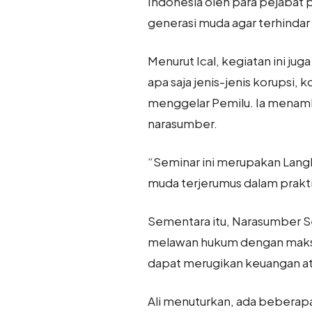
Indonesia oleh para pejabat p
generasi muda agar terhindar 
Menurut Ical, kegiatan ini j
apa saja jenis-jenis korupsi
menggelar Pemilu. Ia menamb
narasumber.
“Seminar ini merupakan Lang
muda terjerumus dalam prakti
Sementara itu, Narasumber S
melawan hukum dengan maksud
dapat merugikan keuangan a
Ali menuturkan, ada beberap