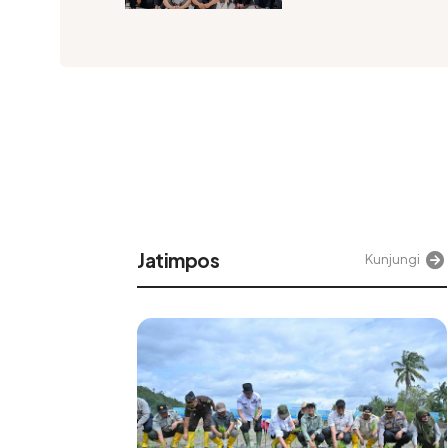
Alinea
njungi
Kunjungi