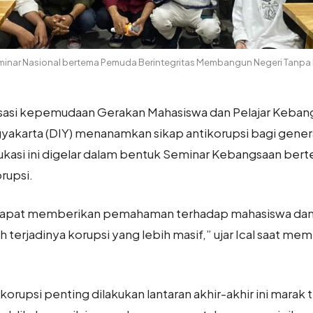
nar Nasional bertema Pemuda Berintegritas Membangun Negeri Tanpa 
sasi kepemudaan Gerakan Mahasiswa dan Pelajar Keba
yakarta (DIY) menanamkan sikap antikorupsi bagi gene
ukasi ini digelar dalam bentuk Seminar Kebangsaan ber
rupsi.
 dapat memberikan pemahaman terhadap mahasiswa dan 
 terjadinya korupsi yang lebih masif,” ujar Ical saat m
korupsi penting dilakukan lantaran akhir-akhir ini marak t