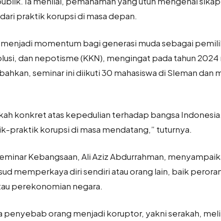
ublik. Ia menilai, pemahaman yang utuh mengenai sikap a
dari praktik korupsi di masa depan.
uga menjadi momentum bagi generasi muda sebagai pemil
, kolusi, dan nepotisme (KKN), mengingat pada tahun 20
ahkan, seminar ini diikuti 30 mahasiswa di Sleman dan
kah konkret atas kepedulian terhadap bangsa Indonesia
k-praktik korupsi di masa mendatang,” tuturnya.
eminar Kebangsaan, Ali Aziz Abdurrahman, menyampaika
 memperkaya diri sendiri atau orang lain, baik perora
tau perekonomian negara.
a penyebab orang menjadi koruptor, yakni serakah, mel