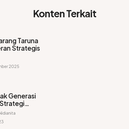
Konten Terkait
arang Taruna
ran Strategis
mber 2025
ak Generasi
Strategi
donesia Emas
Nidianita
23