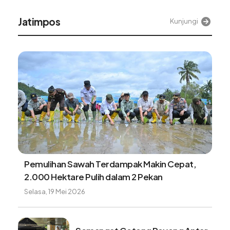
Alinea
Kunjungi
kin Cepat,
Satgas PRR pacu pemulihan laha
kan
Aceh jelang musim tanam baru
Sabtu, 8 Agustus 2026