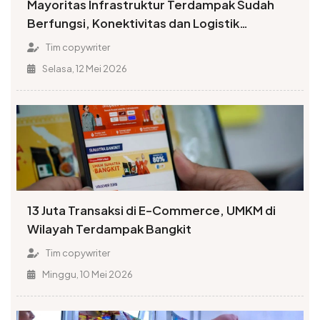
Mayoritas Infrastruktur Terdampak Sudah
Berfungsi, Konektivitas dan Logistik
Berangsur Normal
Tim copywriter
Selasa, 12 Mei 2026
13 Juta Transaksi di E-Commerce, UMKM di
Wilayah Terdampak Bangkit
Tim copywriter
Minggu, 10 Mei 2026