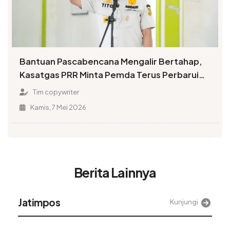
Bantuan Pascabencana Mengalir Bertahap,
Kasatgas PRR Minta Pemda Terus Perbarui
Data Penerima
Tim copywriter
Kamis, 7 Mei 2026
Berita Lainnya
Alinea
Kunjungi