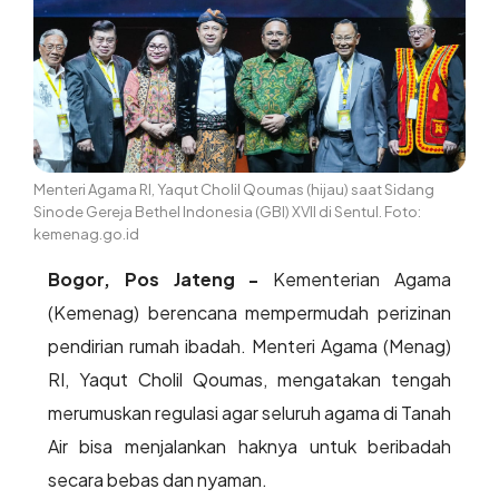
Menteri Agama RI, Yaqut Cholil Qoumas (hijau) saat Sidang
Sinode Gereja Bethel Indonesia (GBI) XVII di Sentul. Foto:
kemenag.go.id
Bogor, Pos Jateng -
Kementerian Agama
(Kemenag) berencana mempermudah perizinan
pendirian rumah ibadah. Menteri Agama (Menag)
RI, Yaqut Cholil Qoumas, mengatakan tengah
merumuskan regulasi agar seluruh agama di Tanah
Air bisa menjalankan haknya untuk beribadah
secara bebas dan nyaman.