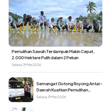
Pemulihan Sawah Terdampak Makin Cepat,
2.000 Hektare Pulih dalam 2 Pekan
Selasa, 19 Mei 2026
Semangat Gotong Royong Antar-
Daerah Kuatkan Pemulihan
Pascabencana Sumatera
Selasa, 19 Mei 2026