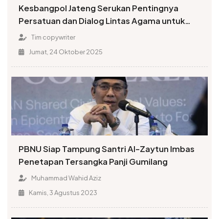
Kesbangpol Jateng Serukan Pentingnya
Persatuan dan Dialog Lintas Agama untuk
Menjaga Stabilitas Sosial di Kendal
Tim copywriter
Jumat, 24 Oktober 2025
PBNU Siap Tampung Santri Al-Zaytun Imbas
Penetapan Tersangka Panji Gumilang
Muhammad Wahid Aziz
Kamis, 3 Agustus 2023