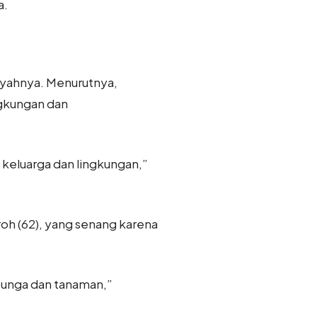
a.
ayahnya. Menurutnya,
gkungan dan
keluarga dan lingkungan,”
roh (62), yang senang karena
bunga dan tanaman,”