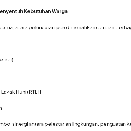
Menyentuh Kebutuhan Warga
ma, acara peluncuran juga dimeriahkan dengan berbagai
eling)
 Layak Huni (RTLH)
n
bol sinergi antara pelestarian lingkungan, penguatan k