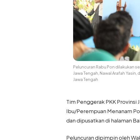
Peluncuran Rabu Pon dilakukan ser
Jawa Tengah, Nawal Arafah Yasin,
Jawa Tengah
Tim Penggerak PKK Provinsi 
Ibu/Perempuan Menanam Pohon
dan dipusatkan di halaman B
Peluncuran dipimpin oleh Wak