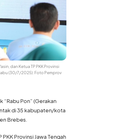
asin, dan Ketua TP PKK Provinsi
 Rabu (30/7/2025). Foto Pemprov
uk “Rabu Pon” (Gerakan
ntak di 35 kabupaten/kota
ten Brebes.
P PKK Provinsi Jawa Tengah