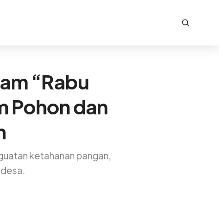
ram “Rabu
m Pohon dan
n
nguatan ketahanan pangan,
 desa.