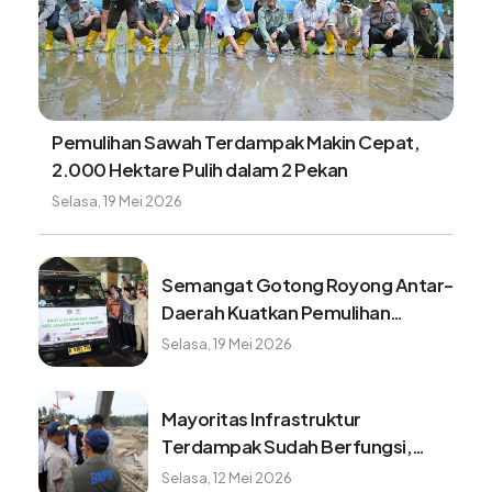
Satgas PRR pacu pemulihan lahan sawah di
Aceh jelang musim tanam baru
Sabtu, 8 Agustus 2026
Serapan TKD Aceh Barat naik
signifikan, Satgas PRR dorong
pemulihan bergerak lebih cepat
Sabtu, 8 Agustus 2026
Waspada! 7 kebiasaan ini dapat
buat baterai ponsel cepat rusak
Sabtu, 8 Agustus 2026