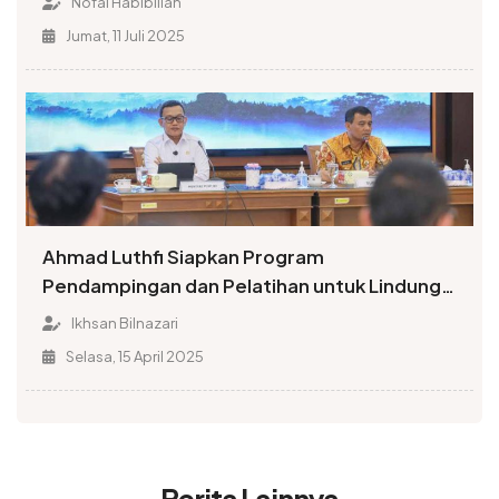
Nofal Habibillah
Jumat, 11 Juli 2025
Ahmad Luthfi Siapkan Program
Pendampingan dan Pelatihan untuk Lindungi
Pekerja Migran Asal Jateng
Ikhsan Bilnazari
Selasa, 15 April 2025
Berita Lainnya