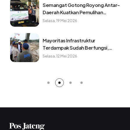
Semangat Gotong Royong Antar-
Daerah Kuatkan Pemulihan
Pascabencana Sumatera
Selasa, 19 Mei 2026
Mayoritas Infrastruktur
Terdampak Sudah Berfungsi,
Konektivitas dan Logistik
Selasa, 12 Mei 2026
Berangsur Normal