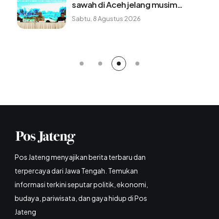
sawah di Aceh jelang musim
tanam baru
Sabtu, 8 Agustus 2026
Pos Jateng menyajikan berita terbaru dan
terpercaya dari Jawa Tengah. Temukan
informasi terkini seputar politik, ekonomi,
budaya, pariwisata, dan gaya hidup di Pos
Jateng