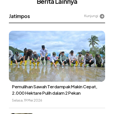
Berita Lainnya
Alinea
Kunjungi
Lagu terus terngiang di kepala? kenali
fenomena earworm dan penyebabnya
Sabtu, 8 Agustus 2026