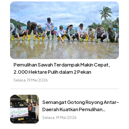
Pemulihan Sawah Terdampak Makin Cepat,
2.000 Hektare Pulih dalam 2 Pekan
Selasa, 19 Mei 2026
Semangat Gotong Royong Antar-
Daerah Kuatkan Pemulihan
Pascabencana Sumatera
Selasa, 19 Mei 2026