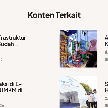
Konten Terkait
frastruktur
A
Sudah
K
onektivitas dan
P
angsur Normal
26
aksi di E-
S
UMKM di
H
dampak Bangkit
N
T
026