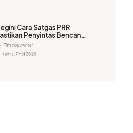
egini Cara Satgas PRR
astikan Penyintas Bencana
umatera Nyaman Tinggal di
Tim copywriter
untara
Kamis, 7 Mei 2026