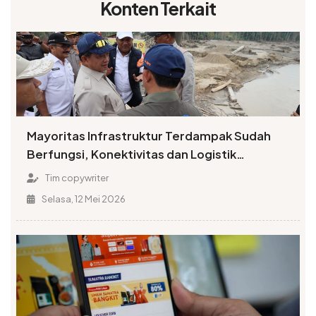
Konten Terkait
Mayoritas Infrastruktur Terdampak Sudah
Berfungsi, Konektivitas dan Logistik
Berangsur Normal
Tim copywriter
Selasa, 12 Mei 2026