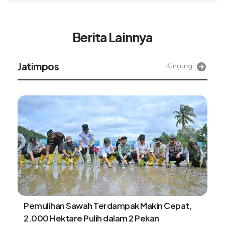
Berita Lainnya
Alinea
Kunjungi
kin Cepat,
Benarkah minum kopi setiap pagi
kan
kesehatan? ini faktanya