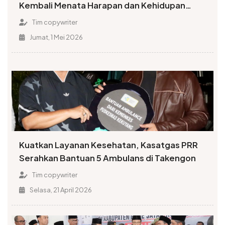
Kembali Menata Harapan dan Kehidupan
Pascabencana
Tim copywriter
Jumat, 1 Mei 2026
Kuatkan Layanan Kesehatan, Kasatgas PRR
Serahkan Bantuan 5 Ambulans di Takengon
Tim copywriter
Selasa, 21 April 2026