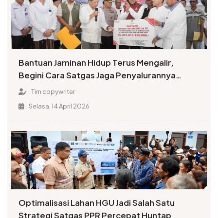
Bantuan Jaminan Hidup Terus Mengalir,
Begini Cara Satgas Jaga Penyalurannya
Tepat Sasaran
Tim copywriter
Selasa, 14 April 2026
Optimalisasi Lahan HGU Jadi Salah Satu
Strategi Satgas PPR Percepat Huntap