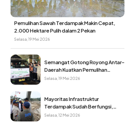
Dari tali baja ke jembatan perintis, akses aman
warga Desa Sikundo segera terwujud
Minggu, 9 Agustus 2026
Tangki BBM Hampir Kosong Bisa
Merusak Kendaran, Benarkah?
Minggu, 9 Agustus 2026
Benarkah minum kopi setiap pagi
baik untuk kesehatan? ini faktanya
Minggu, 9 Agustus 2026