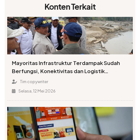
Konten Terkait
Mayoritas Infrastruktur Terdampak Sudah
Berfungsi, Konektivitas dan Logistik
Berangsur Normal
Tim copywriter
Selasa, 12 Mei 2026