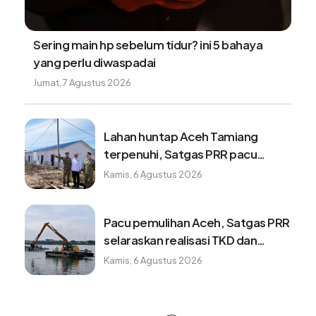
Sering main hp sebelum tidur? ini 5 bahaya
yang perlu diwaspadai
Jumat, 7 Agustus 2026
Lahan huntap Aceh Tamiang
terpenuhi, Satgas PRR pacu
penyelesaian fasilitas pendukung
Kamis, 6 Agustus 2026
Pacu pemulihan Aceh, Satgas PRR
selaraskan realisasi TKD dan
program K/L
Kamis, 6 Agustus 2026